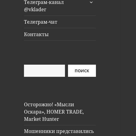
раскрыть
Телеграм-канал
дочернее
@vklader
меню
Телеграм-чат
Контакты
Поиск
ПОИСК
Осторожно! «Мысли
Оскара», HOMER TRADE,
Market Hunter
Мошенники представились