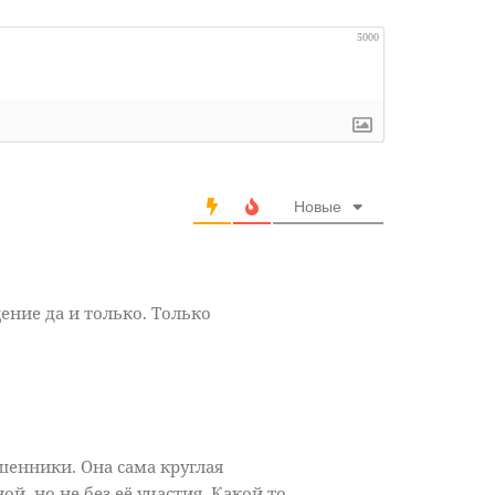
5000
Новые
ение да и только. Только
ошенники. Она сама круглая
й, но не без её участия. Какой то