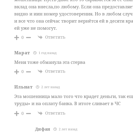
вклад она внесла,по любому. Если она предоставляе
видно и иин номер удостоверения. Но в любом случ
и все что она сейчас творит вернётся ей в десяти к
ей уже не помогут.
Ответить
0
Марат
1 год назад
Меня тоже обманула эта стерва
Ответить
0
Ильнат
2 лет назад
Эта мошенница мало того что крадет деньги, так ещ
труды» и на оплату банка. В итоге сливает в ЧС
Ответить
0
Дифан
2 лет назад