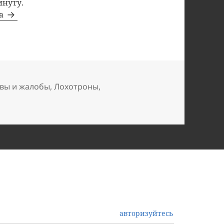
инуту.
та
вы и жалобы
,
Лохотроны
,
авторизуйтесь