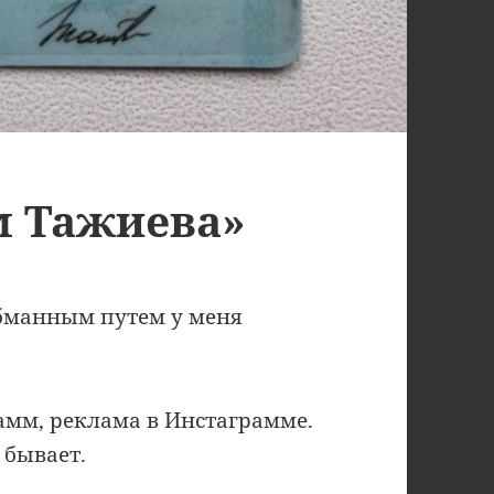
м Тажиева»
бманным путем у меня
амм, реклама в Инстаграмме.
 бывает.