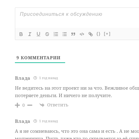
{}
[+]
9
КОММЕНТАРИИ
Влада
1 год назад
Не ведитесь на этот проект ни за что. Вежливое общ
потеряете деньги. И ничего не получите.
Ответить
0
Влада
1 год назад
А я не сомневаюсь, что это она сама и есть . А не м
мошенница. Пусть даже кто то скрывается за её спино