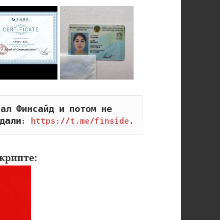
ал Финсайд и потом не 
дали: 
https://t.me/finside
.
крипте: