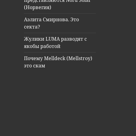
представляются Nord Solar
(Норвегия)
Аэлита Смирнова. Это
секта?
Жулики LUMA разводят с
якобы работой
Почему Melldeck (Mellstroy)
это скам