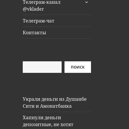
раскрыть
Телеграм-канал
дочернее
@vklader
меню
Телеграм-чат
Контакты
Поиск
ПОИСК
Украли деньги из Душанбе
Сити и Амонатбанка
Хапнули деньги
депозитные, не хотят