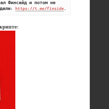
ал Финсайд и потом не 
дали: 
https://t.me/finside
.
крипте: