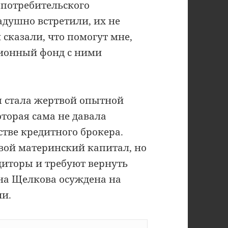
 потребительского
адушно встретили, их не
сказали, что помогут мне,
нсионный фонд с ними
я стала жертвой опытной
орая сама не давала
стве кредитного брокера.
свой материнский капитал, но
диторы и требуют вернуть
ина Щелкова осуждена на
ии.