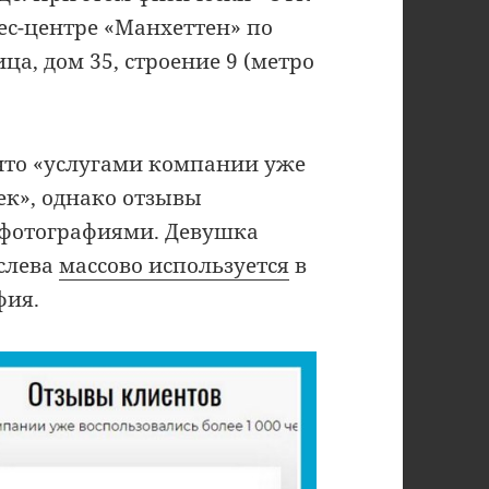
ес-центре «Манхеттен» по
а, дом 35, строение 9 (метро
, что «услугами компании уже
ек», однако отзывы
фотографиями. Девушка
 слева
массово используется
в
фия.