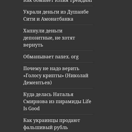
Как обманет Юлия Трейдинг
Украли деньги из Душанбе
Сити и Амонатбанка
Хапнули деньги
депозитные, не хотят
вернуть
Обманывает naxex. org
Почему не надо верить
«Голосу крипты» (Николай
Дементьев)
Куда делась Наталья
Смирнова из пирамиды Life
Is Good
Как украинцы продают
фальшивый рубль