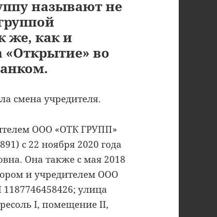
руппу называют не
группой
 же, как и
а «Открытие» во
банком.
а смена учредителя.
ителем ООО «ОТК ГРУПП»
91) с 22 ноября 2020 года
вна. Она также с мая 2018
тором и учредителем ООО
 1187746458426; улица
ресоль I, помещение II,