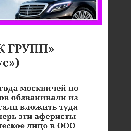
К ГРУПП»
с»)
 года москвичей по
ов обзванивали из
гали вложить туда
перь эти аферисты
еское лицо в ООО