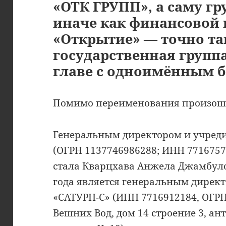
«ОТК ГРУПП», а саму г
иначе как финансовой 
«Открытие» — точно так
государственная групп
главе с одноимённым 
Помимо переименования произошл
Генеральным директором и учред
(ОГРН 1137746986288; ИНН 77167578
стала Кварцхава Анжела Джамбуло
года является генеральным дирек
«САТУРН-С» (ИНН 7716912184, ОГРН
Вешних Вод, дом 14 строение 3, ант