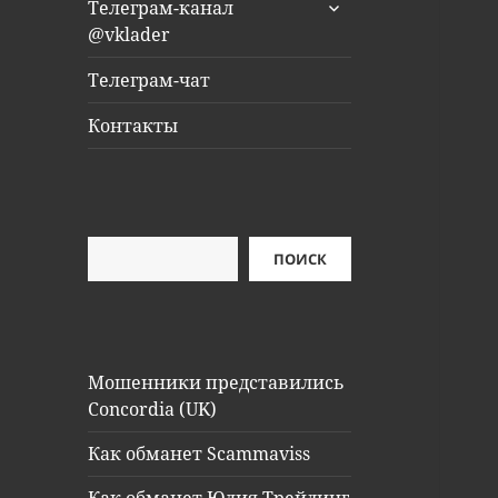
раскрыть
Телеграм-канал
дочернее
@vklader
меню
Телеграм-чат
Контакты
Поиск
ПОИСК
Мошенники представились
Concordia (UK)
Как обманет Scammaviss