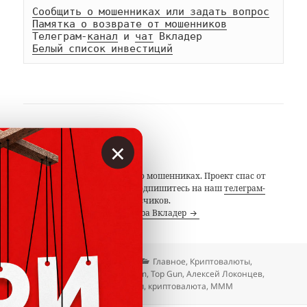
Сообщить о мошенниках или задать вопрос
Памятка о возврате от мошенников
Телеграм-
канал
 и 
чат
Белый список инвестиций
АВТОР
×
Вкладер
С 2014 года предупреждаем о мошенниках. Проект спас от
потерь миллионы людей. Подпишитесь на наш
телеграм-
канал
с 19 тысячами подписчиков.
Посмотреть все записи автора Вкладер
Опубликовано
Автор
Рубрики
23.03.2020
Вкладер
Главное
,
Криптовалюты
,
Метки
Лохотроны
,
Отзывы
Prizm
,
Top Gun
,
Алексей Локонцев
,
Алексей Муратов
,
барбершоп
,
криптовалюта
,
МММ