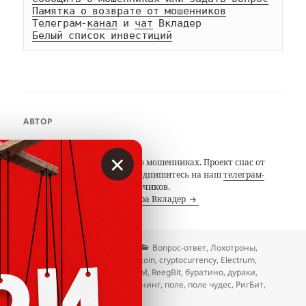
Памятка о возврате от мошенников
Телеграм-
канал
 и 
чат
Белый список инвестиций
АВТОР
Вкладер
×
С 2014 года предупреждаем о мошенниках. Проект спас от
потерь миллионы людей. Подпишитесь на наш
телеграм-
канал
с 19 тысячами подписчиков.
Посмотреть все записи автора Вкладер
Опубликовано
Автор
Рубрики
12.08.2020
Вкладер
Вопрос-ответ
,
Лохотроны
,
Метки
Мошенники
,
Отзывы
bitcoin
,
cryptocurrency
,
Electrum
,
Ethereum
,
Litecoin
,
mining
,
MLM
,
ReegBit
,
буратино
,
дураки
,
ебанько
,
криптовалюты
,
майнинг
,
поле
,
поле чудес
,
РигБит
,
форк
,
чудеса