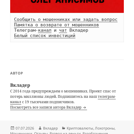
Сообщить о мошенниках или задать вопрос
Памятка о возврате от мошенников
Телеграм-
канал
 и 
чат
Белый список инвестиций
АВТОР
Вкладер
С 2014 года предупреждаем о мошенниках. Проект спас от
потерь миллионы людей. Подпишитесь на наш
телеграм-
канал
с 19 тысячами подписчиков.
Посмотреть все записи автора Вкладер
Опубликовано
Автор
Рубрики
07.07.2026
Вкладер
Криптовалюты
,
Лохотроны
,
Мошенники
,
Отзывы
,
Развод на деньги
,
Разоблачение