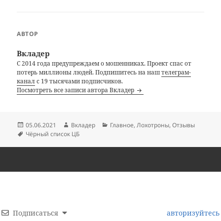
АВТОР
Вкладер
С 2014 года предупреждаем о мошенниках. Проект спас от
потерь миллионы людей. Подпишитесь на наш
телеграм-
канал
с 19 тысячами подписчиков.
Посмотреть все записи автора Вкладер
Опубликовано
Автор
Рубрики
05.06.2021
Вкладер
Главное
,
Лохотроны
,
Отзывы
Метки
Чёрный список ЦБ
Подписаться
авторизуйтесь