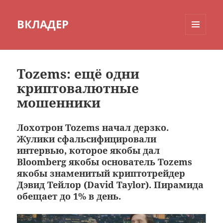
ВКЛАДЕР
МЕНЮ
И
ВИДЖЕТЫ
Tozems: ещё одни
криптовалютные
мошенники
Лохотрон Tozems начал дерзко.
Жулики сфальсифицировали
интервью, которое якобы дал
Bloomberg якобы основатель Tozems
якобы знаменитый криптотрейдер
Дэвид Тейлор (David Taylor). Пирамида
обещает до 1% в день.