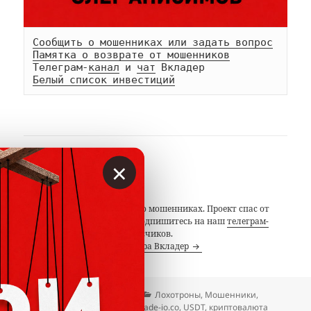
Сообщить о мошенниках или задать вопрос
Памятка о возврате от мошенников
Телеграм-
канал
 и 
чат
Белый список инвестиций
×
АВТОР
Вкладер
С 2014 года предупреждаем о мошенниках. Проект спас от
потерь миллионы людей. Подпишитесь на наш
телеграм-
канал
с 19 тысячами подписчиков.
Посмотреть все записи автора Вкладер
Опубликовано
Автор
Рубрики
09.01.2020
Вкладер
Лохотроны
,
Мошенники
,
Метки
Отзывы
Crypto Trading
,
trade-io.co
,
USDT
,
криптовалюта