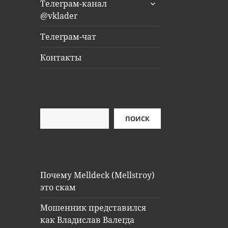
раскрыть
Телеграм-канал
дочернее
@vklader
меню
Телеграм-чат
Контакты
Поиск
ПОИСК
Почему Melldeck (Mellstroy)
это скам
Мошенник представился
как Владислав Валегда