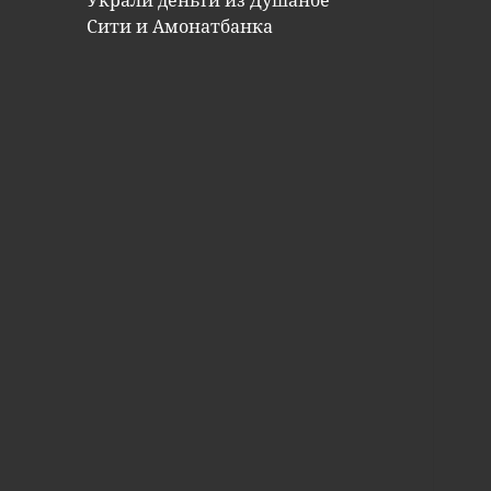
Украли деньги из Душанбе
Сити и Амонатбанка