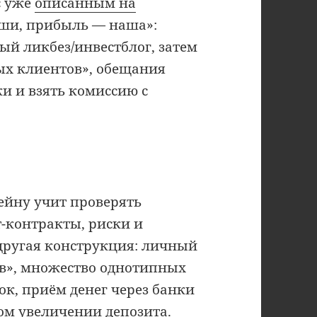
с уже
описанным на
аши, прибыль — наша»:
ый ликбез/инвестблог, затем
ых клиентов», обещания
ки и взять комиссию с
ейну учит проверять
т-контракты, риски и
 другая конструкция: личный
ов», множество однотипных
ок, приём денег через банки
ом увеличении депозита.