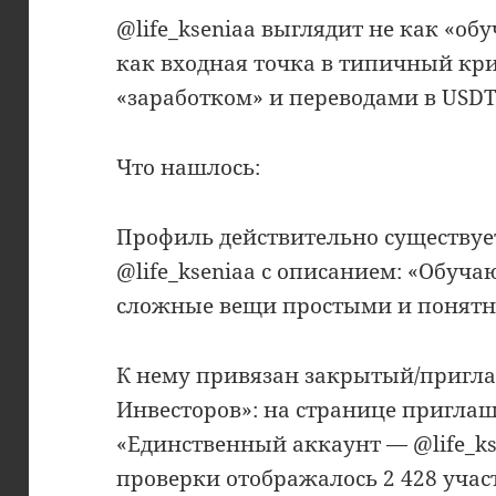
@life_kseniaa выглядит не как «об
как входная точка в типичный кри
«заработком» и переводами в USDT
Что нашлось:
Профиль действительно существует
@life_kseniaa с описанием: «Обуч
сложные вещи простыми и понят
К нему привязан закрытый/пригл
Инвесторов»: на странице пригла
«Единственный аккаунт — @life_kse
проверки отображалось 2 428 учас