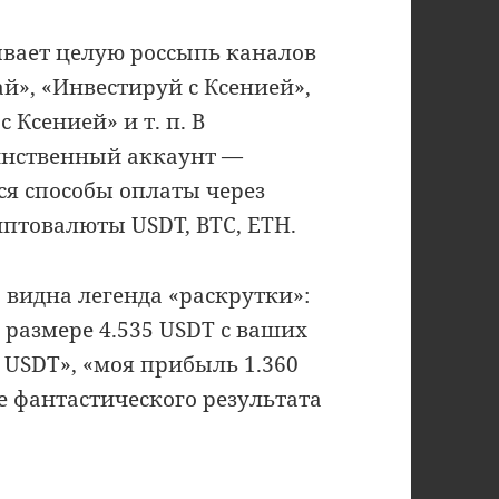
вает целую россыпь каналов
й», «Инвестируй с Ксенией»,
 Ксенией» и т. п. В
динственный аккаунт —
ся способы оплаты через
птовалюты USDT, BTC, ETH.
 видна легенда «раскрутки»:
 размере 4.535 USDT с ваших
 USDT», «моя прибыль 1.360
е фантастического результата