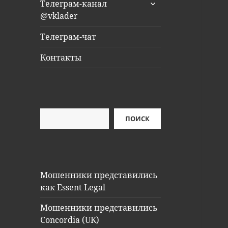
раскрыть
Телеграм-канал
дочернее
@vklader
меню
Телеграм-чат
Контакты
Поиск
ПОИСК
Мошенники представились
как Essent Legal
Мошенники представились
Concordia (UK)