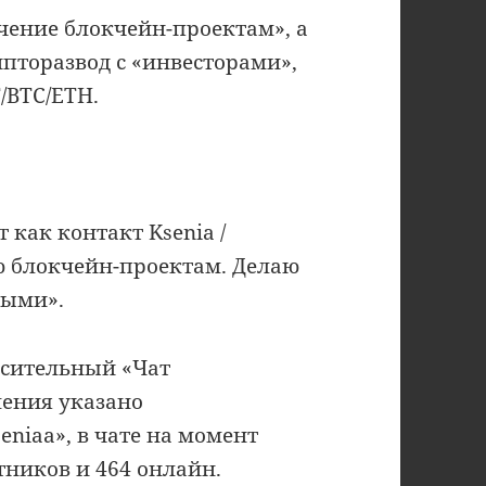
учение блокчейн-проектам», а
пторазвод с «инвесторами»,
/BTC/ETH.
 как контакт Ksenia /
аю блокчейн-проектам. Делаю
ными».
асительный «Чат
шения указано
niaa», в чате на момент
тников и 464 онлайн.