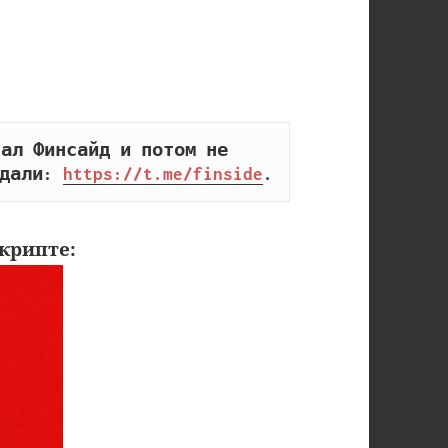
ал Финсайд и потом не 
дали: 
https://t.me/finside
.
крипте: