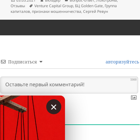
03.03.2021
Вкладер
Вопрос-ответ
,
Лохотроны
,
Метки
Отзывы
Venture Capital Group
,
БЦ Golden Gate
,
Группа
капиталов
,
признаки мошенничества
,
Сергей Ревун
Подписаться
авторизуйтесь
5000
×
0
КОММЕНТАРИИ