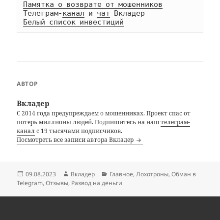
Памятка о возврате от мошенников
Телеграм-
канал
 и 
чат
Белый список инвестиций
АВТОР
Вкладер
С 2014 года предупреждаем о мошенниках. Проект спас от
потерь миллионы людей. Подпишитесь на наш
телеграм-
канал
с 19 тысячами подписчиков.
Посмотреть все записи автора Вкладер
Опубликовано
Автор
Рубрики
09.08.2023
Вкладер
Главное
,
Лохотроны
,
Обман в
Telegram
,
Отзывы
,
Развод на деньги