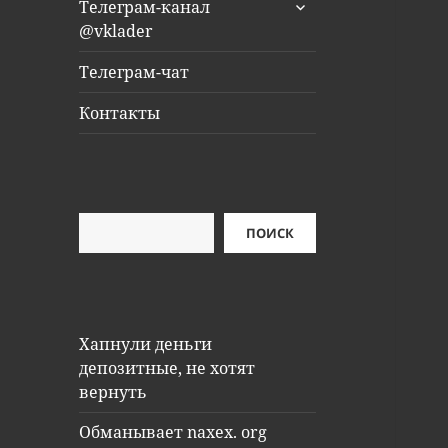
раскрыть
Телеграм-канал
дочернее
@vklader
меню
Телеграм-чат
Контакты
Поиск
ПОИСК
Хапнули деньги
депозитные, не хотят
вернуть
Обманывает naxex. org