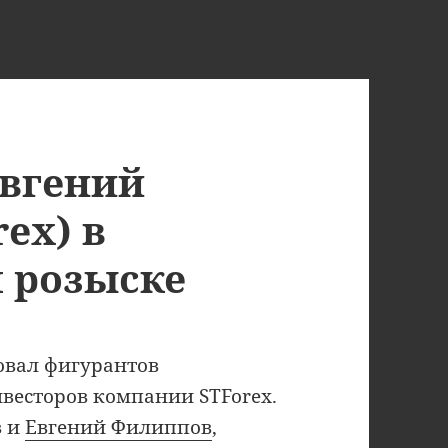
Евгений
ex) в
 розыске
овал фигурантов
весторов компании STForex.
в и
Евгений Филиппов
,