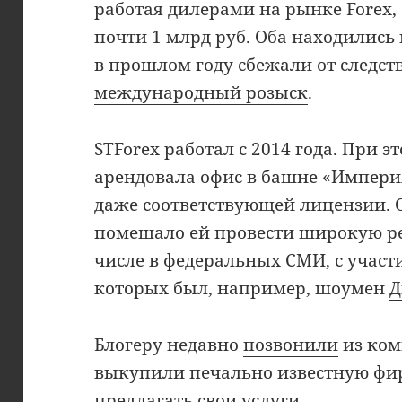
работая дилерами на рынке Forex
почти 1 млрд руб. Оба находились 
в прошлом году сбежали от следст
международный розыск
.
STForex работал с 2014 года. При 
арендовала офис в башне «Империя
даже соответствующей лицензии. О
помешало ей провести широкую р
числе в федеральных СМИ, с участ
которых был, например, шоумен
Д
Блогеру недавно
позвонили
из ком
выкупили печально известную фир
предлагать свои услуги.