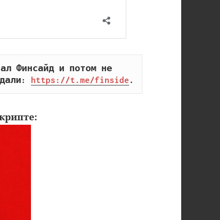
ал Финсайд и потом не 
дали: 
https://t.me/finside
.
крипте: