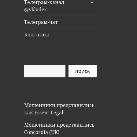
раскрыть
Телеграм-канал
дочернее
@vklader
меню
Телеграм-чат
Контакты
Поиск
ПОИСК
Мошенники представились
как Essent Legal
Мошенники представились
Concordia (UK)