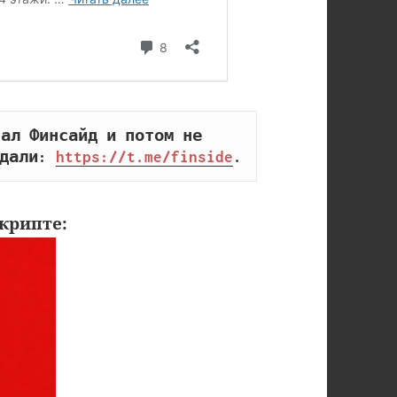
ал Финсайд и потом не 
дали: 
https://t.me/finside
.
крипте: