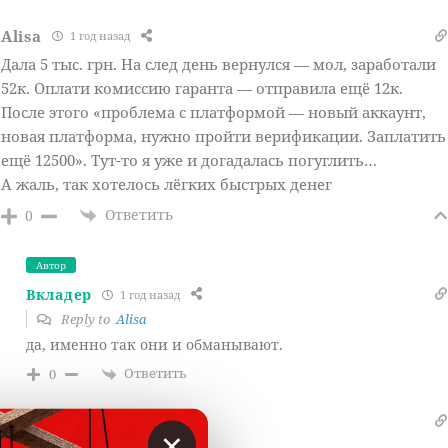
Alisa
1 год назад
Дала 5 тыс. грн. На след день вернулся — мол, заработали
52к. Оплати комиссию гаранта — отправила ещё 12к.
После этого «проблема с платформой — новый аккаунт,
новая платформа, нужно пройти верификации. Заплатить
ещё 12500». Тут-то я уже и догадалась погуглить…
А жаль, так хотелось лёгких быстрых денег
Ответить
0
Автор
Вкладер
1 год назад
Reply to
Alisa
да, именно так они и обманывают.
Ответить
0
Базилио
1 год назад
×
Reply to
Alisa