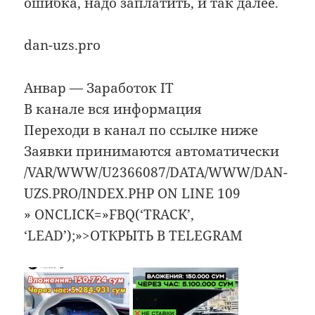
ошибка, надо заплатить, и так далее.
dan-uzs.pro
Анвар — Заработок IT️
В канале вся информация
Переходи в канал по ссылке ниже
Заявки принимаются автоматически
/VAR/WWW/U2366087/DATA/WWW/DAN-
UZS.PRO/INDEX.PHP ON LINE 109
» ONCLICK=»FBQ(‘TRACK’,
‘LEAD’);»>ОТКРЫТЬ В TELEGRAM