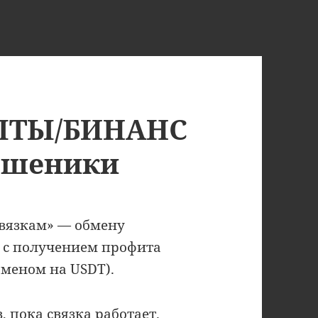
ПТЫ/БИНАНС
ошеники
связкам» — обмену
 с получением профита
бменом на USDT).
, пока связка работает.