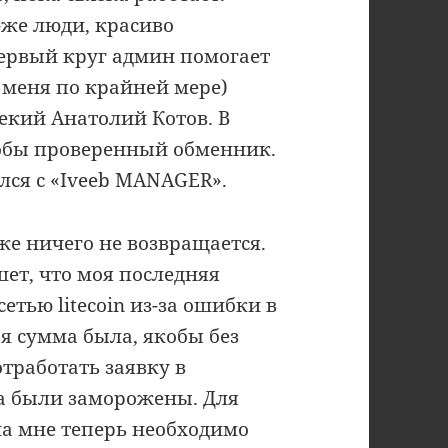
-же люди, красиво
первый круг админ помогает
у меня по крайней мере)
кий Анатолий Котов. В
кобы проверенный обменник.
лся с «Iveeb MANAGER».
же ничего не возвращается.
т, что моя последняя
тью litecoin из-за ошибки в
ая сумма была, якобы без
отработать заявку в
а были заморожены. Для
а мне теперь необходимо