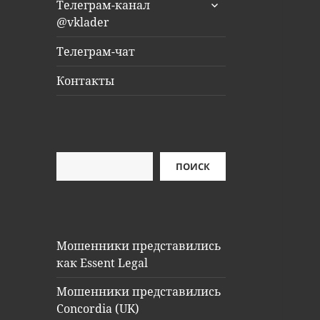
раскрыть
Телеграм-канал
дочернее
@vklader
меню
Телеграм-чат
Контакты
Поиск
ПОИСК
Мошенники представились
как Essent Legal
Мошенники представились
Concordia (UK)