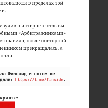
птовалюты в пределах той
ии.
, изучив в интернете отзывы
одобными «Арбитражниками»
ак правило, после повторной
бменником прекращалась, а
упали.
ал Финсайд и потом не 
дали: 
https://t.me/finside
.
крипте: