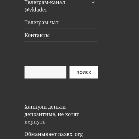
раскрыть
Телеграм-канал
дочернее
@vklader
меню
Телеграм-чат
Контакты
Поиск
ПОИСК
Хапнули деньги
депозитные, не хотят
вернуть
Обманывает naxex. org