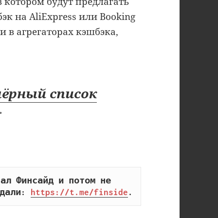
в котором будут предлагать
к на AliExpress или Booking
и в агрегаторах кэшбэка,
чёрный список
.
ал Финсайд и потом не 
дали: 
https://t.me/finside
.