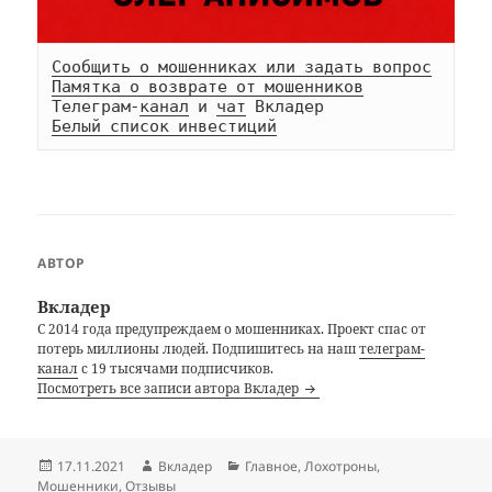
Сообщить о мошенниках или задать вопрос
Памятка о возврате от мошенников
Телеграм-
канал
 и 
чат
Белый список инвестиций
АВТОР
Вкладер
С 2014 года предупреждаем о мошенниках. Проект спас от
потерь миллионы людей. Подпишитесь на наш
телеграм-
канал
с 19 тысячами подписчиков.
Посмотреть все записи автора Вкладер
Опубликовано
Автор
Рубрики
17.11.2021
Вкладер
Главное
,
Лохотроны
,
Мошенники
,
Отзывы