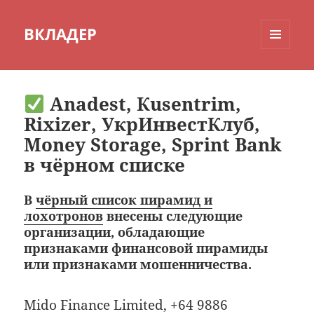
ВКЛАДЕР
МЕНЮ
И
ВИДЖЕТЫ
Anadest, Кusentrim,
Rixizer, УкрИнвестКлуб,
Money Storage, Sprint Bank
в чёрном списке
В
чёрный список пирамид и
лохотронов
внесены следующие
организации, обладающие
признаками финансовой пирамиды
или признаками мошенничества.
Mido Finance Limited, +64 9886