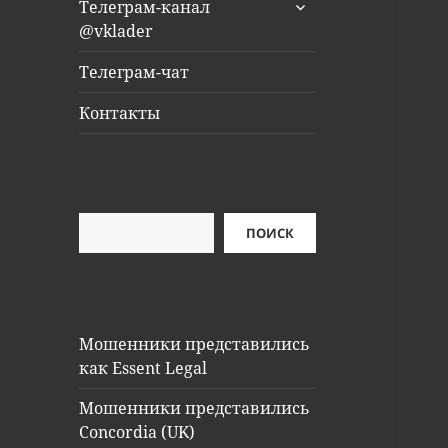
раскрыть
Телеграм-канал
дочернее
@vklader
меню
Телеграм-чат
Контакты
Поиск
ПОИСК
Мошенники представились
как Essent Legal
Мошенники представились
Concordia (UK)