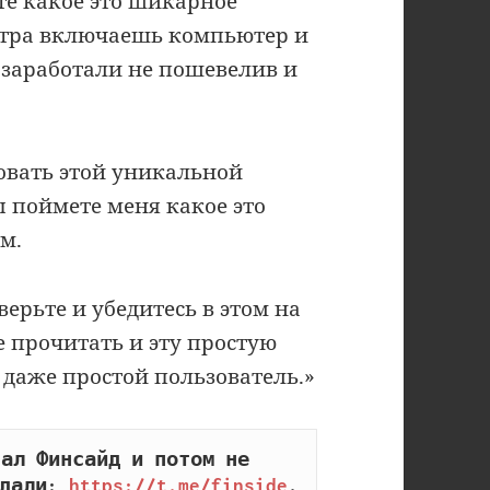
те какое это шикарное
утра включаешь компьютер и
 заработали не пошевелив и
овать этой уникальной
ы поймете меня какое это
м.
верьте и убедитесь в этом на
 прочитать и эту простую
я даже простой пользователь.»
ал Финсайд и потом не 
дали: 
https://t.me/finside
.