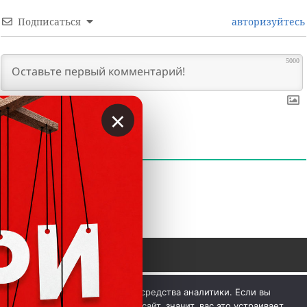
Подписаться
авторизуйтесь
5000
×
0
КОММЕНТАРИИ
 © Вкладер 2014-2026. Цитирование разрешается с 
Мы используем куки и средства аналитики. Если вы
гиперссылкой на сайт vklader.com или 
телеграм-канал 
продолжите использовать сайт, значит, вас это устраивает.