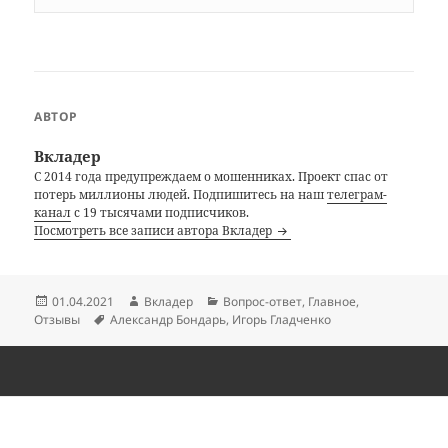
АВТОР
Вкладер
С 2014 года предупреждаем о мошенниках. Проект спас от
потерь миллионы людей. Подпишитесь на наш
телеграм-
канал
с 19 тысячами подписчиков.
Посмотреть все записи автора Вкладер
Опубликовано
Автор
Рубрики
01.04.2021
Вкладер
Вопрос-ответ
,
Главное
,
Метки
Отзывы
Александр Бондарь
,
Игорь Гладченко