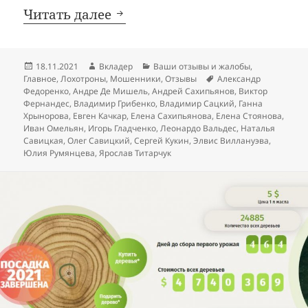
Expo: финансовая пирамида
Читать далее
Опубликовано
Автор
Рубрики
18.11.2021
Вкладер
Ваши отзывы и жалобы
,
Метки
Главное
,
Лохотроны
,
Мошенники
,
Отзывы
Александр
Федоренко
,
Андре Де Мишель
,
Андрей Сахипьянов
,
Виктор
Фернандес
,
Владимир Грибенко
,
Владимир Сацкий
,
Ганна
Хрынорова
,
Евген Качкар
,
Елена Сахипьянова
,
Елена Стоянова
,
Иван Омельян
,
Игорь Гладченко
,
Леонардо Вальдес
,
Наталья
Савицкая
,
Олег Савицкий
,
Сергей Кукин
,
Элвис Виллануэва
,
Юлия Румянцева
,
Ярослав Титарчук