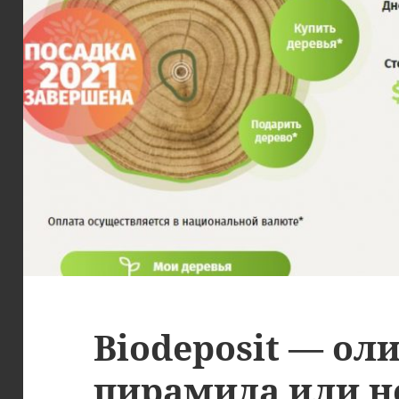
Biodeposit — ол
пирамида или н