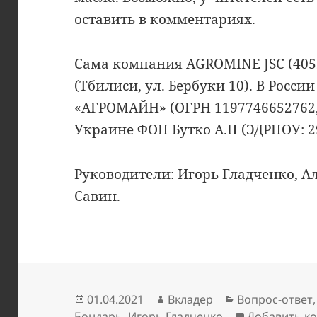
оставить в комментариях.
Сама компания AGROMINE JSC (4052
(Тбилиси, ул. Бербуки 10). В Росс
«АГРОМАЙН» (ОГРН 1197746652762, М
Украине ФОП Бутко А.П (ЭДРПОУ: 2
Руководители: Игорь Гладченко, А
Савин.
Опубликовано
Автор
Рубрики
01.04.2021
Вкладер
Вопрос-ответ
Бондарь
,
Игорь Гладченко
Добавить к