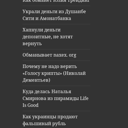
Как обманет Юлия Трейдинг
Украли деньги из Душанбе
Сити и Амонатбанка
Хапнули деньги
депозитные, не хотят
вернуть
Обманывает naxex. org
Почему не надо верить
«Голосу крипты» (Николай
Дементьев)
Куда делась Наталья
Смирнова из пирамиды Life
Is Good
Как украинцы продают
фальшивый рубль