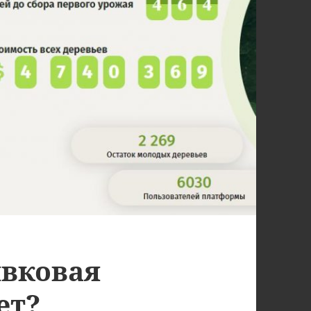
ивковая
ет?