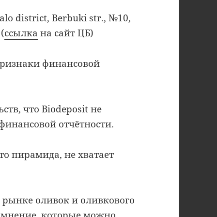
lo district, Berbuki str., №10,
(
ссылка
на сайт ЦБ)
признаки финансовой
тв, что Biodeposit не
финансовой отчётности.
это пирамида, не хватает
 рынке оливок и оливкового
ь мнение, которые можно