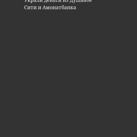
Украли деньги из Душанбе
Сити и Амонатбанка