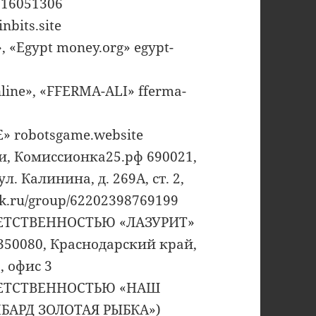
216051306
bits.site
 «Egypt money.org» egypt-
line», «FFERMA-ALI» fferma-
 robotsgame.website
и, Комиссионка25.рф 690021,
. Калинина, д. 269А, ст. 2,
k.ru/group/62202398769199
ЕТСТВЕННОСТЬЮ «ЛАЗУРИТ»
350080, Краснодарский край,
, офис 3
ЕТСТВЕННОСТЬЮ «НАШ
БАРД ЗОЛОТАЯ РЫБКА»)