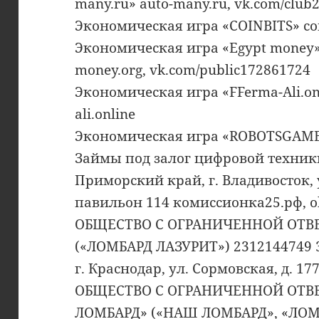
many.ru» auto-many.ru, vk.com/club
Экономическая игра «COINBITS» coin
Экономическая игра «Egypt money»,
money.org, vk.com/public172861724
Экономическая игра «FFerma-Ali.on
ali.online
Экономическая игра «ROBOTSGAME»
Займы под залог цифровой техник
Приморский край, г. Владивосток, ул
павильон 114 комиссионка25.рф, o
ОБЩЕСТВО С ОГРАНИЧЕННОЙ ОТВ
(«ЛОМБАРД ЛАЗУРИТ») 2312144749 
г. Краснодар, ул. Сормовская, д. 177
ОБЩЕСТВО С ОГРАНИЧЕННОЙ ОТВ
ЛОМБАРД» («НАШ ЛОМБАРД», «ЛОМ