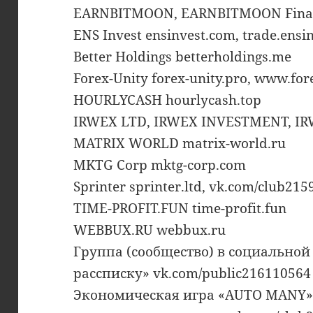
EARNBITMOON, EARNBITMOON Financ
ENS Invest ensinvest.com, trade.ensi
Better Holdings betterholdings.me
Forex-Unity forex-unity.pro, www.for
HOURLYCASH hourlycash.top
IRWEX LTD, IRWEX INVESTMENT, IRW
MATRIX WORLD matrix-world.ru
MKTG Corp mktg-corp.com
Sprinter sprinter.ltd, vk.com/club21
TIME-PROFIT.FUN time-profit.fun
WEBBUX.RU webbux.ru
Группа (сообщество) в социальной 
рассписку» vk.com/public216110564
Экономическая игра «AUTO MANY»,