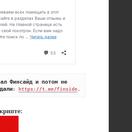
ал Финсайд и потом не 
дали: 
https://t.me/finside
.
крипте: