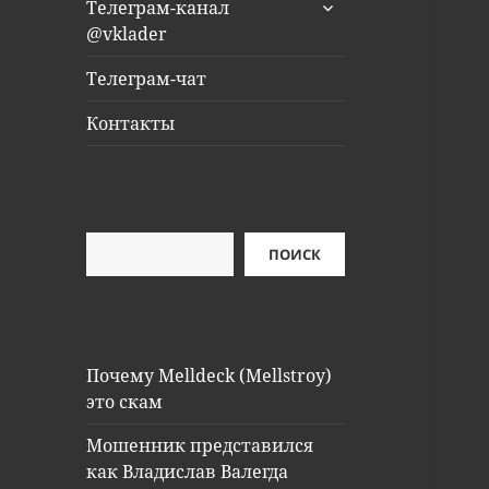
раскрыть
Телеграм-канал
дочернее
@vklader
меню
Телеграм-чат
Контакты
Поиск
ПОИСК
Почему Melldeck (Mellstroy)
это скам
Мошенник представился
как Владислав Валегда