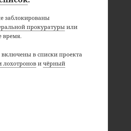
же заблокированы
еральной прокуратуры
или
 время.
е включены в списки проекта
и лохотронов
и
чёрный