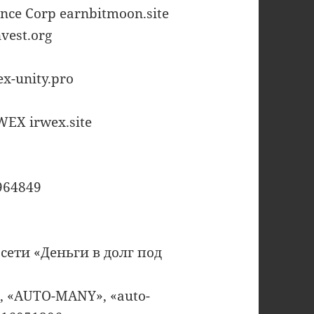
e Corp earnbitmoon.site
nvest.org
ex-unity.pro
EX irwex.site
5964849
сети «Деньги в долг под
 «AUTO-MANY», «auto-