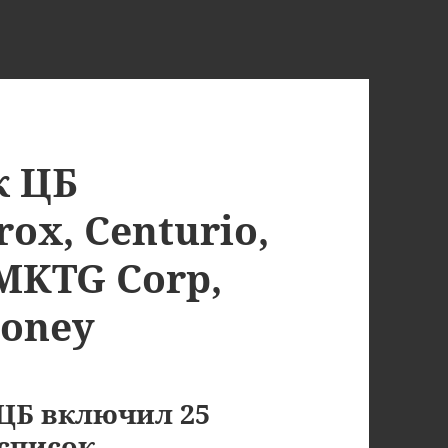
к ЦБ
ox, Centurio,
 MKTG Corp,
money
а ЦБ включил 25
список
.