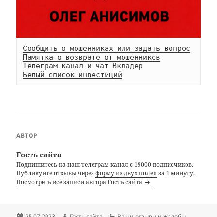
Сообщить о мошенниках или задать вопрос
Памятка о возврате от мошенников
Телеграм-
канал
 и 
чат
Белый список инвестиций
АВТОР
Гость сайта
Подпишитесь на наш
телеграм-канал
с 19000 подписчиков.
Публикуйте отзывы через
форму из двух полей
за 1 минуту.
Посмотреть все записи автора Гость сайта
Опубликовано
Автор
Рубрики
25.07.2023
Гость сайта
Ваши отзывы и жалобы
,