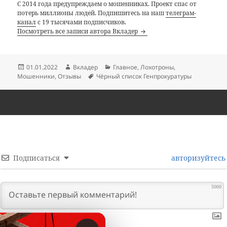
С 2014 года предупреждаем о мошенниках. Проект спас от
потерь миллионы людей. Подпишитесь на наш
телеграм-
канал
с 19 тысячами подписчиков.
Посмотреть все записи автора Вкладер
Опубликовано
Автор
Рубрики
01.01.2022
Вкладер
Главное
,
Лохотроны
,
Метки
Мошенники
,
Отзывы
Чёрный список Генпрокуратуры
Подписаться
авторизуйтесь
5000