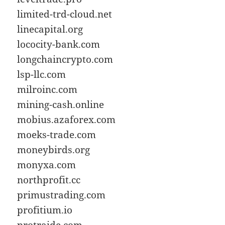
limited-trd-cloud.net
linecapital.org
lococity-bank.com
longchaincrypto.com
lsp-llc.com
milroinc.com
mining-cash.online
mobius.azaforex.com
moeks-trade.com
moneybirds.org
monyxa.com
northprofit.cc
primustrading.com
profitium.io
protraide.com