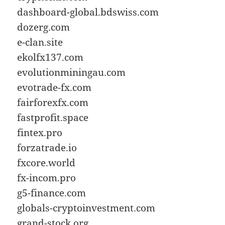
dashboard-global.bdswiss.com
dozerg.com
e-clan.site
ekolfx137.com
evolutionminingau.com
evotrade-fx.com
fairforexfx.com
fastprofit.space
fintex.pro
forzatrade.io
fxcore.world
fx-incom.pro
g5-finance.com
globals-cryptoinvestment.com
grand-stock.org