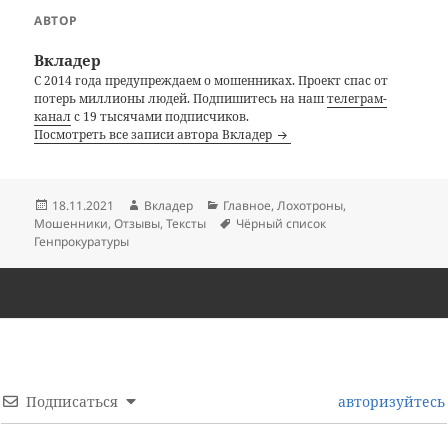
АВТОР
Вкладер
С 2014 года предупреждаем о мошенниках. Проект спас от
потерь миллионы людей. Подпишитесь на наш
телеграм-
канал
с 19 тысячами подписчиков.
Посмотреть все записи автора Вкладер
Опубликовано
Автор
Рубрики
18.11.2021
Вкладер
Главное
,
Лохотроны
,
Метки
Мошенники
,
Отзывы
,
Тексты
Чёрный список
Генпрокуратуры
Подписаться
авторизуйтесь