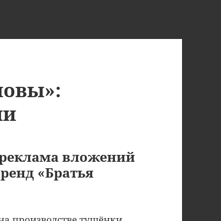
новы»:
ни
 реклама вложений
ренд «Братья
на производстве тушёнки.