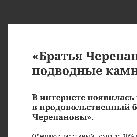
«Братья Черепа
подводные кам
В интернете появилась
в продовольственный б
Черепановы».
Обещают пассивный доход до 30% 