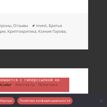
Метки
троны
,
Отзывы
invest
,
Братья
ции
,
Криптокритика
,
Ксения Горова
,
klader
. 
Контакты.
Политика 
Хорошо
Политика конфиденциальности