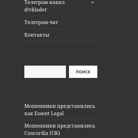
раскрыть
Телеграм-канал
дочернее
@vklader
меню
Телеграм-чат
Контакты
Поиск
ПОИСК
Мошенники представились
как Essent Legal
Мошенники представились
Concordia (UK)