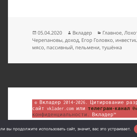
Опубликовано
Автор
Рубрики
05.04.2020
Вкладер
Главное
,
Лохо
Черепановы
,
доход
,
Егор Головко
,
инвести
мясо
,
пассивный
,
пельмени
,
тушёнка
 © Вкладер 2014-2026. Цитирование разрешается с гиперссылкой на 
сайт vklader.com или 
телеграм-канал @v
конфиденциальности.
 Вкладер™
и вы продолжите использовать сайт, значит, вас это устраивает.