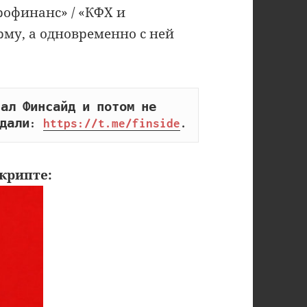
офинанс» / «КФХ и
му, а одновременно с ней
ал Финсайд и потом не 
дали: 
https://t.me/finside
.
крипте: