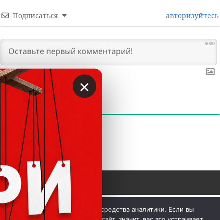
Подписаться
авторизуйтесь
5000
×
0
КОММЕНТАРИИ
 © Вкладер 2014-2026. Цитирование разрешается с 
Мы используем куки и средства аналитики. Если вы
гиперссылкой на сайт vklader.com или 
телеграм-канал 
продолжите использовать сайт, значит, вас это устраивает.