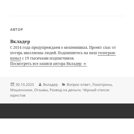
АВТОР
Вкладер
С 2014 года предупреждаем о мошенниках. Проект спас от
потерь миллионы людей. Подпишитесь на наш
телеграм-
канал
с 19 тысячами подписчиков.
Посмотреть все записи автора Вкладер
Опубликовано
Автор
Рубрики
30.10.2025
Вкладер
Вопрос-ответ
,
Лохотроны
,
Мошенники
,
Отзывы
,
Развод на деньги
,
Чёрный список
юристов