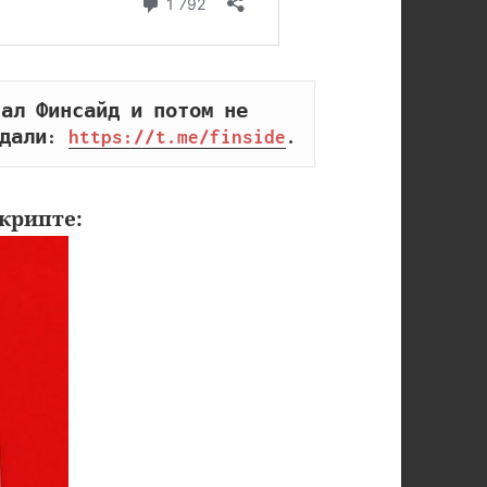
ал Финсайд и потом не 
дали: 
https://t.me/finside
.
крипте: