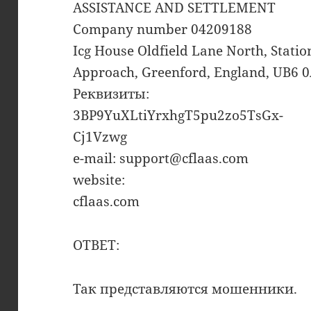
ASSISTANCE AND SETTLEMENT
Company number 04209188
Icg House Oldfield Lane North, Statio
Approach, Greenford, England, UB6 
Реквизиты:
3BP9YuXLtiYrxhgT5pu2zo5TsGx-
Cj1Vzwg
e-mail: support@cflaas.com
website:
cflaas.com
ОТВЕТ:
Так представляются мошенники.