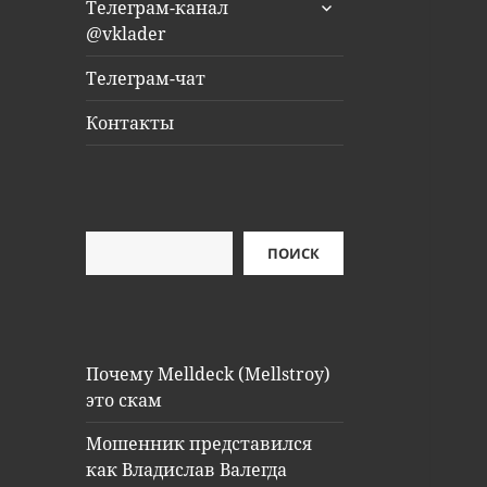
раскрыть
Телеграм-канал
дочернее
@vklader
меню
Телеграм-чат
Контакты
Поиск
ПОИСК
Почему Melldeck (Mellstroy)
это скам
Мошенник представился
как Владислав Валегда