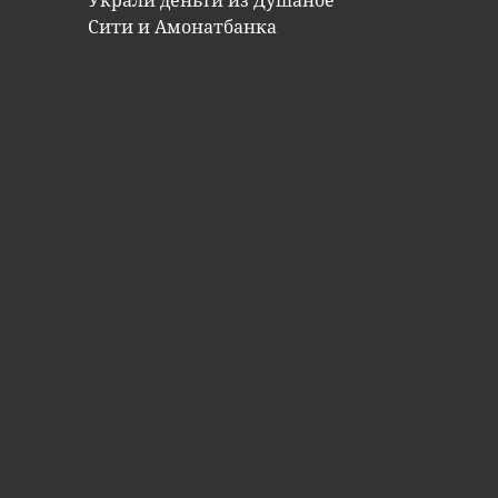
Украли деньги из Душанбе
Сити и Амонатбанка