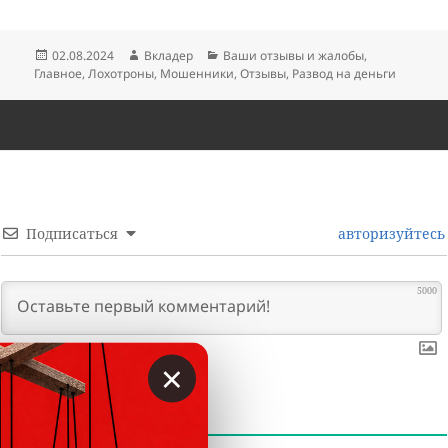
Опубликовано
Автор
Рубрики
02.08.2024
Вкладер
Ваши отзывы и жалобы
,
Главное
,
Лохотроны
,
Мошенники
,
Отзывы
,
Развод на деньги
Подписаться
авторизуйтесь
5000
×
0
КОММЕНТАРИИ