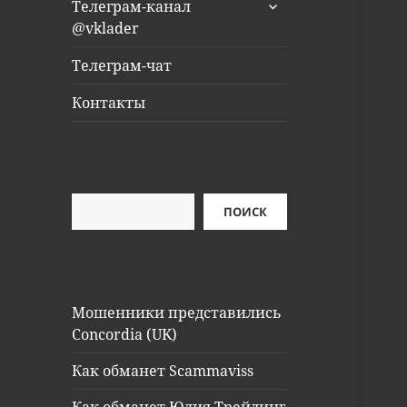
раскрыть
Телеграм-канал
дочернее
@vklader
меню
Телеграм-чат
Контакты
Поиск
ПОИСК
Мошенники представились
Concordia (UK)
Как обманет Scammaviss