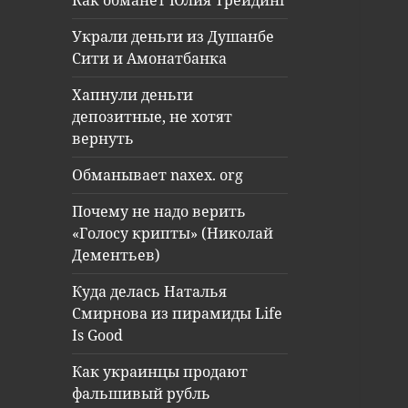
Как обманет Юлия Трейдинг
Украли деньги из Душанбе
Сити и Амонатбанка
Хапнули деньги
депозитные, не хотят
вернуть
Обманывает naxex. org
Почему не надо верить
«Голосу крипты» (Николай
Дементьев)
Куда делась Наталья
Смирнова из пирамиды Life
Is Good
Как украинцы продают
фальшивый рубль