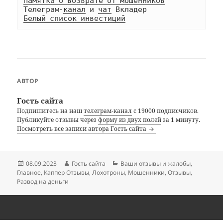
Памятка о возврате от мошенников
Телеграм-
канал
 и 
чат
Белый список инвестиций
АВТОР
Гость сайта
Подпишитесь на наш
телеграм-канал
с 19000 подписчиков.
Публикуйте отзывы через
форму из двух полей
за 1 минуту.
Посмотреть все записи автора Гость сайта
Опубликовано
Автор
Рубрики
08.09.2023
Гость сайта
Ваши отзывы и жалобы
,
Главное
,
Каппер Отзывы
,
Лохотроны
,
Мошенники
,
Отзывы
,
Развод на деньги