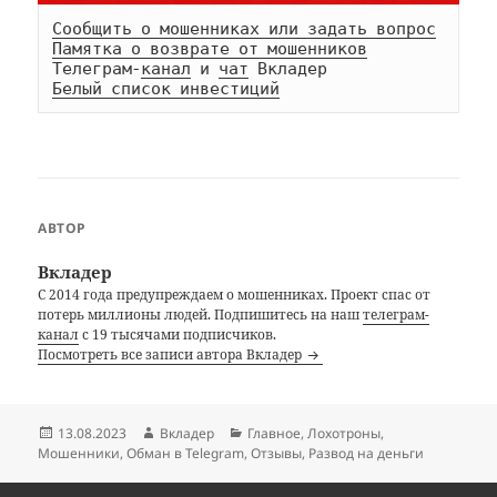
Сообщить о мошенниках или задать вопрос
Памятка о возврате от мошенников
Телеграм-
канал
 и 
чат
Белый список инвестиций
АВТОР
Вкладер
С 2014 года предупреждаем о мошенниках. Проект спас от
потерь миллионы людей. Подпишитесь на наш
телеграм-
канал
с 19 тысячами подписчиков.
Посмотреть все записи автора Вкладер
Опубликовано
Автор
Рубрики
13.08.2023
Вкладер
Главное
,
Лохотроны
,
Мошенники
,
Обман в Telegram
,
Отзывы
,
Развод на деньги