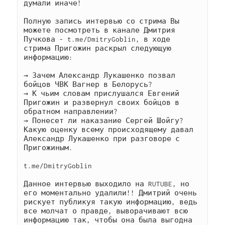
думали иначе!

Полную запись интервью со стрима Вы 
можете посмотреть в канале Дмитрия 
Пучкова - t.me/DmitryGoblin, в ходе 
стрима Пригожин раскрыл следующую 
информацию:

→ Зачем Александр Лукашенко позвал 
бойцов ЧВК Вагнер в Белорусь?

→ К чьим словам прислушался Евгений 
Пригожин и развернул своих бойцов в 
обратном направлении?

→ Понесет ли наказание Сергей Шойгу? 
Какую оценку всему происходящему давал 
Александр Лукашенко при разговоре с 
Пригожиным.

t.me/DmitryGoblin

Данное интервью выходило на RUTUBE, но 
его моментально удалили!! Дмитрий очень 
рискует публикуя такую информацию, ведь 
все молчат о правде, выворачивают всю 
информацию так, чтобы она была выгодна 