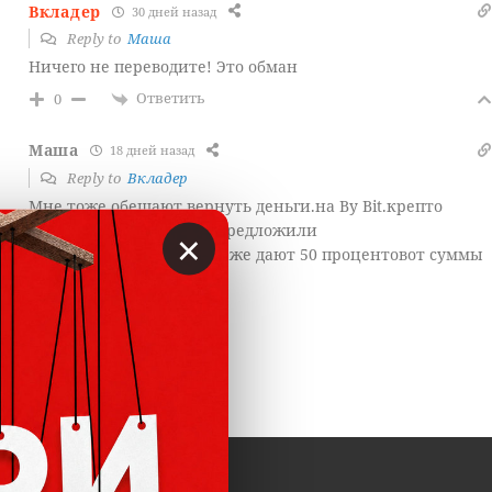
Вкладер
30 дней назад
Reply to
Маша
Ничего не переводите! Это обман
Ответить
0
Маша
18 дней назад
Reply to
Вкладер
Мне тоже обещают вернуть деньги.на By Bit.крепто
миксер не пропускает .предложили
×
10процентов.вложить.Даже дают 50 процентовот суммы
вложит сама компания
Ответить
0