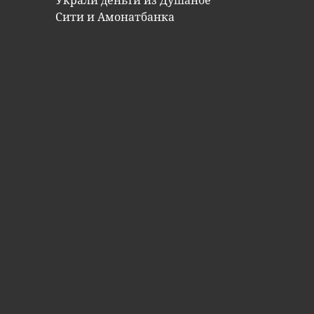
Украли деньги из Душанбе
Сити и Амонатбанка