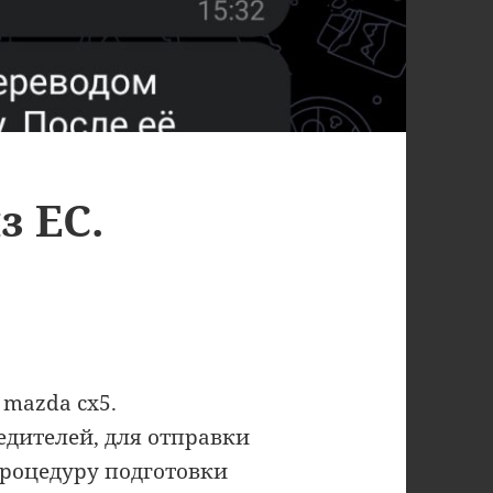
 ЕС.
mazda cx5.
едителей, для отправки
роцедуру подготовки