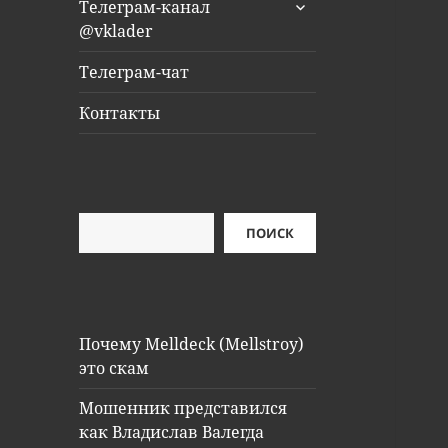
раскрыть
Телеграм-канал
дочернее
@vklader
меню
Телеграм-чат
Контакты
Поиск
ПОИСК
Почему Melldeck (Mellstroy)
это скам
Мошенник представился
как Владислав Валегда