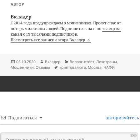
АВТОР
Вкладер
С 2014 года предупреждаем о мошенниках. Проект спас от
потерь миллионы людей. Подпишитесь на наш
телеграм-
канал
с 19 тысячами подписчиков.
Посмотреть все записи автора Вкладер
Опубликовано
Автор
Рубрики
06.10.2020
Вкладер
Вопрос-ответ
,
Лохотроны
,
Метки
Мошенники
,
Отзывы
криптовалюта
,
Москва
,
НАФИ
Подписаться
авторизуйтесь
5000