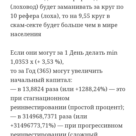
(лоховод) будет заманивать за круг по
10 рефера (лоха), то на 9,55 круг в
скам-секте будет больше чем в мире
населения
Если они могут за 1 День делать min
1,0353 х (+ 3,53 %),
то за Год (365) могут увеличить
начальный капитал:
— в 13,8824 раза (или +1288,24%) — это
при стагнационном
реинвестировании (простой процент);
— в 314968,7371 раза (или
+31496773,71%) — при прогрессивном
реинвестировании (сложный