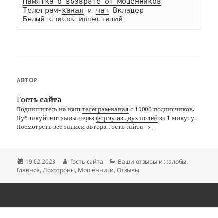
Памятка о возврате от мошенников
Телеграм-
канал
 и 
чат
Белый список инвестиций
АВТОР
Гость сайта
Подпишитесь на наш
телеграм-канал
с 19000 подписчиков.
Публикуйте отзывы через
форму из двух полей
за 1 минуту.
Посмотреть все записи автора Гость сайта
Опубликовано
Автор
Рубрики
19.02.2023
Гость сайта
Ваши отзывы и жалобы
,
Главное
,
Лохотроны
,
Мошенники
,
Отзывы