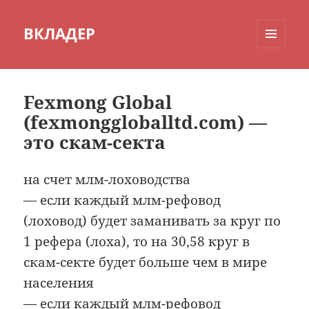
ВКЛАДЕР
МЕНЮ
И
ВИДЖЕТЫ
Fexmong Global
(fexmonggloballtd.com) —
это скам-секта
на счет млм-лоховодства
— если каждый млм-рефовод
(лоховод) будет заманивать за круг по
1 рефера (лоха), то на 30,58 круг в
скам-секте будет больше чем в мире
населения
— если каждый млм-рефовод