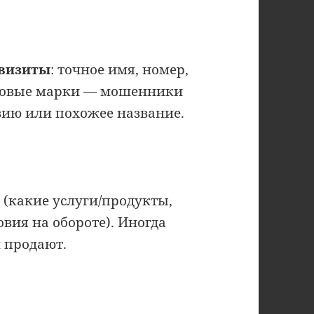
квизиты
: точное имя, номер,
орговые марки — мошенники
ию или похожее название.
о
(какие услуги/продукты,
овия на обороте). Иногда
м продают.