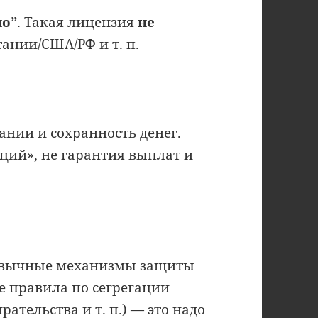
но”
. Такая лицензия
не
ании/США/РФ и т. п.
нии и сохранность денег.
иций», не гарантия выплат и
ривычные механизмы защиты
 правила по сегрегации
ательства и т. п.) — это надо