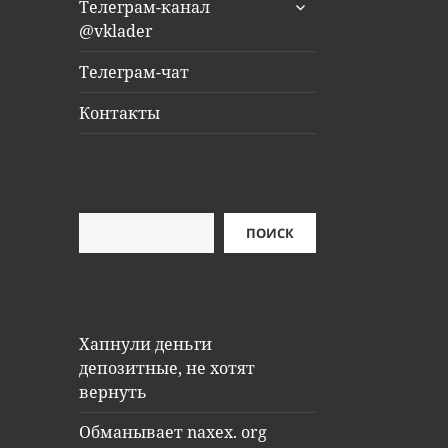
раскрыть
Телеграм-канал
дочернее
@vklader
меню
Телеграм-чат
Контакты
Поиск
ПОИСК
Хапнули деньги
депозитные, не хотят
вернуть
Обманывает naxex. org