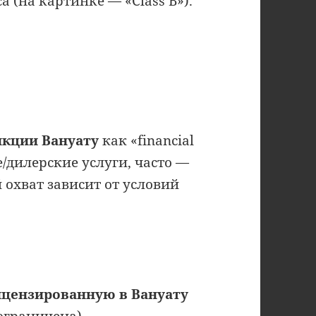
а (на картинке — «Class B»).
икции Вануату
как «financial
е/дилерские услуги, часто —
 охват зависит от условий
.
ицензированную в Вануату
ограничена).