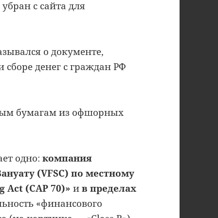
 убран с сайта для
азывался о документе,
 сборе денег с граждан РФ
бным бумагам из офшорных
ет одно:
компания
ануату (VFSC) по местному
g Act (CAP 70)»
и
в пределах
льность «финансового