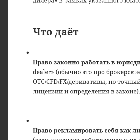
дилера» в рамках указанного класс
Что даёт
Право законно работать в юрисд
dealer» (обычно это про брокерски
OTC/CFD/FX/деривативы, но точный
лицензии и определения в законе)
Право рекламировать себя как л
(если лицензия действующая и не 