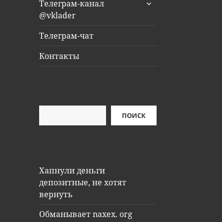
раскрыть
Телеграм-канал
дочернее
@vklader
меню
Телеграм-чат
Контакты
Поиск
ПОИСК
Хапнули деньги
депозитные, не хотят
вернуть
Обманывает naxex. org