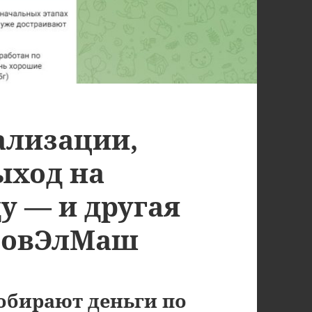
ализации,
выход на
ду — и другая
 СовЭлМаш
собирают деньги по