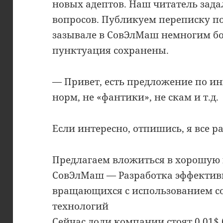
новых адептов. Наш читатель зада
вопросов. Публикуем переписку по
зазывале в СовЭлМаш немногим бо
пунктуация сохранены.
— Привет, есть предложение по и
норм, не «фантики», не скам и т.д.
Если интересно, отпишись, я все р
Предлагаем вложиться в хорошу
СовЭлМаш — Разработка эффектив
вращающихся с использованием с
технологий
Сейчас доли компании стоят 0.01$ 