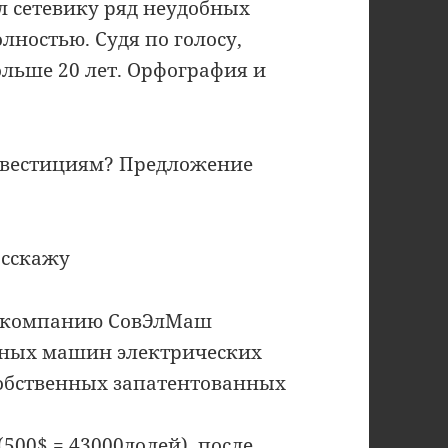
л сетевику ряд неудобных
лностью. Судя по голосу,
льше 20 лет. Орфография и
нвестициям? Предложение
асскажу
ю компанию СовЭлМаш
ных машин электрических
обственных запатентованных
(500$ = 43000долей), после