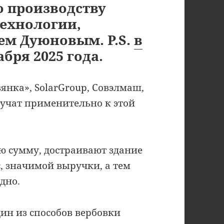
о производству
технологии,
ем Дуюновым. P.S.
в
абря 2025 года.
янка», SolarGroup, Совэлмаш,
вучат применительно к этой
ю сумму, достраивают здание
с, значимой выручки, а тем
дно.
н из способов вербовки