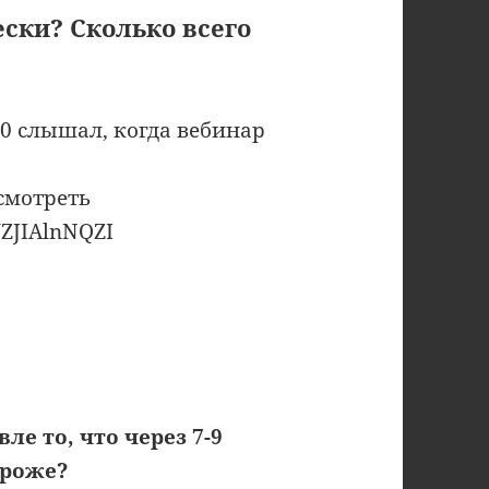
ески? Сколько всего
00 слышал, когда вебинар
смотреть
WZJIAlnNQZI
ле то, что через 7-9
ороже?