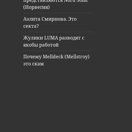
представляются Nord Solar
(Норвегия)
Аэлита Смирнова. Это
секта?
Жулики LUMA разводят с
якобы работой
Почему Melldeck (Mellstroy)
это скам