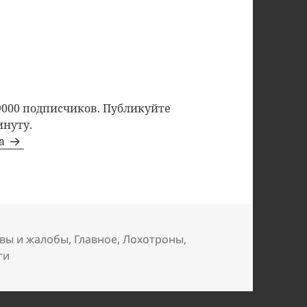
9000 подписчиков. Публикуйте
инуту.
та
вы и жалобы
,
Главное
,
Лохотроны
,
ги