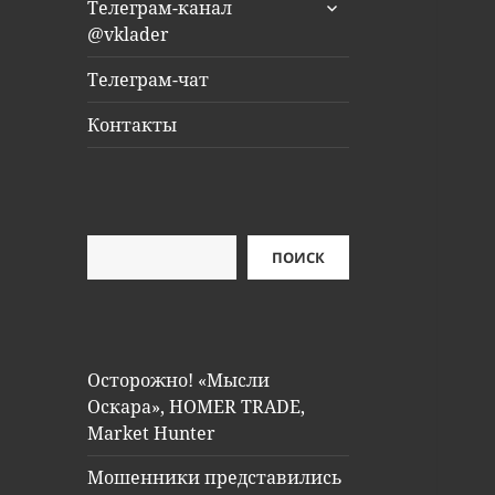
раскрыть
Телеграм-канал
дочернее
@vklader
меню
Телеграм-чат
Контакты
Поиск
ПОИСК
Осторожно! «Мысли
Оскара», HOMER TRADE,
Market Hunter
Мошенники представились