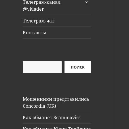
раскрыть
Телеграм-канал
дочернее
@vklader
меню
Телеграм-чат
Контакты
Поиск
ПОИСК
Мошенники представились
Concordia (UK)
Как обманет Scammaviss