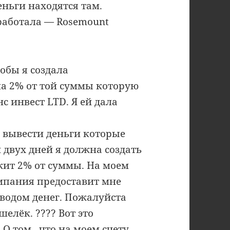
еньги находятся там.
работала — Rosemount
обы я создала
а 2% от той суммы которую
с инвест LTD. Я ей дала
 вывести деньги которые
и двух дней я должна создать
ит 2% от суммы. На моем
омпания предоставит мне
водом денег. Пожалуйста
елёк. ???? Вот это
О том , что на моем счету