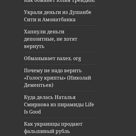
Как обманет Юлия Трейдинг
Украли деньги из Душанбе
Сити и Амонатбанка
Хапнули деньги
депозитные, не хотят
вернуть
Обманывает naxex. org
Почему не надо верить
«Голосу крипты» (Николай
Дементьев)
Куда делась Наталья
Смирнова из пирамиды Life
Is Good
Как украинцы продают
фальшивый рубль