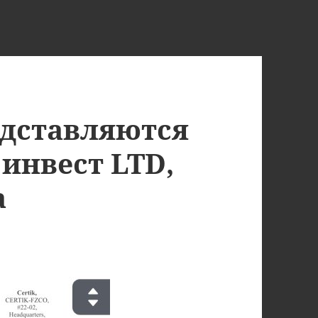
дставляются
т инвест LTD,
а