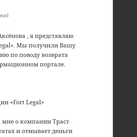
read
Аксёнова , я представляю
egal». Мы получили Вашу
ию по поводу возврата
ормационном портале.
и «Fort Legal»
а мне о компании Траст
татах и отмывает деньги