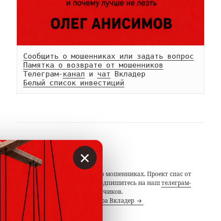
Сообщить о мошенниках или задать вопрос
Памятка о возврате от мошенников
Телеграм-
канал
 и 
чат
Белый список инвестиций
АВТОР
×
Вкладер
С 2014 года предупреждаем о мошенниках. Проект спас от
потерь миллионы людей. Подпишитесь на наш
телеграм-
канал
с 19 тысячами подписчиков.
Посмотреть все записи автора Вкладер