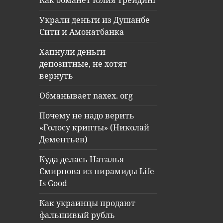
Как обманет Юлия Трейдинг
Украли деньги из Душанбе
Сити и Амонатбанка
Хапнули деньги
депозитные, не хотят
вернуть
Обманывает naxex. org
Почему не надо верить
«Голосу крипты» (Николай
Дементьев)
Куда делась Наталья
Смирнова из пирамиды Life
Is Good
Как украинцы продают
фальшивый рубль