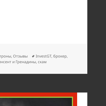
ий лохотрон
Метки
троны
,
Отзывы
InvestGT
,
брокер
,
инсент и Гренадины
,
скам