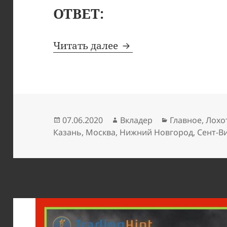
ОТВЕТ:
InvestGT: нагло врущ
Читать далее
Опубликовано
Автор
Рубрики
07.06.2020
Вкладер
Главное
,
Лохо
Казань
,
Москва
,
Нижний Новгород
,
Сент-В