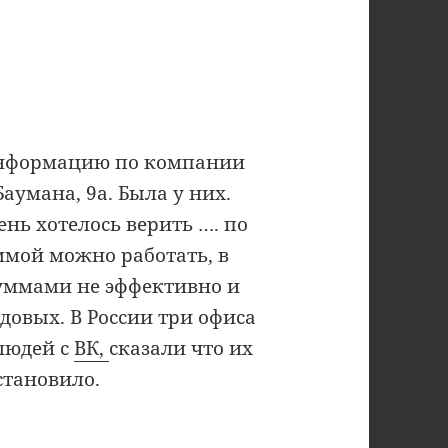
информацию по компании
аумана, 9а. Была у них.
нь хотелось верить …. по
ммой можно работать, в
суммами не эффективно и
довых. В России три офиса
 людей с
ВК,
сказали что их
становило.