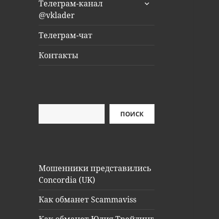
раскрыть
Телеграм-канал
дочернее
@vklader
меню
Телеграм-чат
Контакты
Поиск
ПОИСК
Мошенники представились
Concordia (UK)
Как обманет Scammaviss