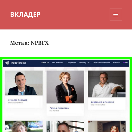
ВКЛАДЕР
МЕНЮ
И
ВИДЖЕТЫ
Метка:
NPBFX