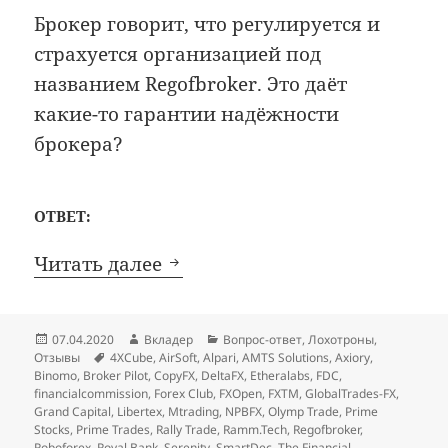
Брокер говорит, что регулируется и
страхуется организацией под
названием Regofbroker. Это даёт
какие-то гарантии надёжности
брокера?
ОТВЕТ:
The Financial Commission и 
Читать далее
Опубликовано
Автор
Рубрики
07.04.2020
Вкладер
Вопрос-ответ
,
Лохотроны
,
Метки
Отзывы
4XCube
,
AirSoft
,
Alpari
,
AMTS Solutions
,
Axiory
,
Binomo
,
Broker Pilot
,
CopyFX
,
DeltaFX
,
Etheralabs
,
FDC
,
financialcommission
,
Forex Club
,
FXOpen
,
FXTM
,
GlobalTrades-FX
,
Grand Capital
,
Libertex
,
Mtrading
,
NPBFX
,
Olymp Trade
,
Prime
Stocks
,
Prime Trades
,
Rally Trade
,
Ramm.Tech
,
Regofbroker
,
Roboforex
,
Royal Bank
,
Serenity
,
SmartDec
,
The Financial