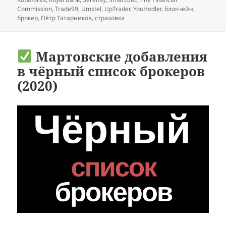
Commission
,
Trade99
,
Umstel
,
UpTrader
,
YouHodler
,
блокчейн
,
брокер
,
Пётр Татарников
,
страховка
Мартовские добавления
в чёрный список брокеров
(2020)