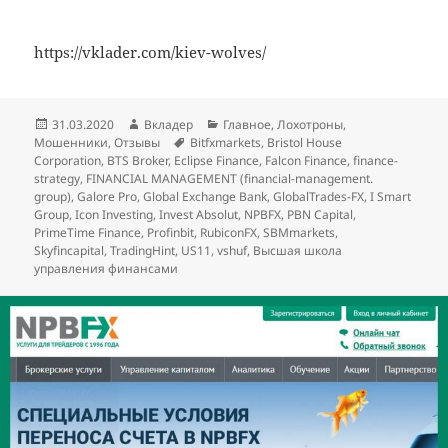
https://vklader.com/kiev-wolves/
Опубликовано
Автор
Рубрики
31.03.2020
Вкладер
Главное
,
Лохотроны
,
Метки
Мошенники
,
Отзывы
Bitfxmarkets
,
Bristol House
Corporation
,
BTS Broker
,
Eclipse Finance
,
Falcon Finance
,
finance-
strategy
,
FINANCIAL MANAGEMENT (financial-management.
group)
,
Galore Pro
,
Global Exchange Bank
,
GlobalTrades-FX
,
I Smart
Group
,
Icon Investing
,
Invest Absolut
,
NPBFX
,
PBN Capital
,
PrimeTime Finance
,
Profinbit
,
RubiconFX
,
SBMmarkets
,
Skyfincapital
,
TradingHint
,
US11
,
vshuf
,
Высшая школа
управления финансами