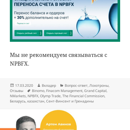
Мы не рекомендуем связываться с
NPBFX.
Опубликовано
Автор
Рубрики
17.03.2020
Вкладер
Вопрос-ответ
,
Лохотроны
,
Метки
Отзывы
Binomo
,
Finacom Management
,
Grand Capital
,
NMarkets
,
NPBFX
,
Olymp Trade
,
The Financial Commission
,
Беларусь
,
казахстан
,
Сент-Винсент и Гренадины