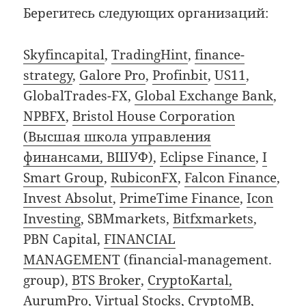
Берегитесь следующих организаций:
Skyfincapital
,
TradingHint
,
finance-
strategy
,
Galore Pro
,
Profinbit
,
US11
,
GlobalTrades-FX,
Global Exchange Bank
,
NPBFX
,
Bristol House Corporation
(Высшая школа управления
финансами, ВШУФ)
,
Eclipse Finance
,
I
Smart Group
,
RubiconFX
,
Falcon Finance
,
Invest Absolut
,
PrimeTime Finance
,
Icon
Investing
, SBMmarkets,
Bitfxmarkets
,
PBN Capital,
FINANCIAL
MANAGEMENT
(financial-management.
group),
BTS Broker
,
CryptoKartal,
AurumPro, Virtual Stocks, CryptoMB,