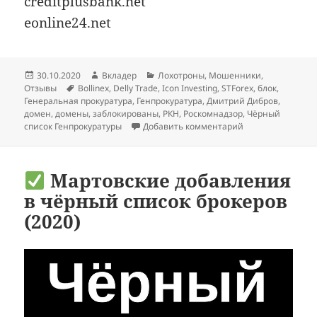
creditplusbank.net
eonline24.net
Опубликовано
Автор
Рубрики
30.10.2020
Вкладер
Лохотроны
,
Мошенники
,
Метки
Отзывы
Bollinex
,
Delly Trade
,
Icon Investing
,
STForex
,
блок
,
Генеральная прокуратура
,
Генпрокуратура
,
Дмитрий Дибров
,
домен
,
домены
,
заблокированы
,
РКН
,
Роскомнадзор
,
Чёрный
к записи
STForex,
список Генпрокуратуры
Добавить комментарий
Мартовские добавления
в чёрный список брокеров
(2020)