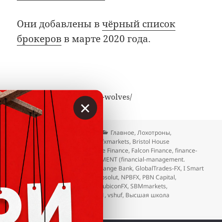
Они добавлены в
чёрный список
брокеров
в марте 2020 года.
https://vklader.com/kiev-wolves/
×
Опубликовано
Автор
Рубрики
31.03.2020
Вкладер
Главное
,
Лохотроны
,
Метки
Мошенники
,
Отзывы
Bitfxmarkets
,
Bristol House
Corporation
,
BTS Broker
,
Eclipse Finance
,
Falcon Finance
,
finance-
strategy
,
FINANCIAL MANAGEMENT (financial-management.
group)
,
Galore Pro
,
Global Exchange Bank
,
GlobalTrades-FX
,
I Smart
Group
,
Icon Investing
,
Invest Absolut
,
NPBFX
,
PBN Capital
,
PrimeTime Finance
,
Profinbit
,
RubiconFX
,
SBMmarkets
,
Skyfincapital
,
TradingHint
,
US11
,
vshuf
,
Высшая школа
управления финансами