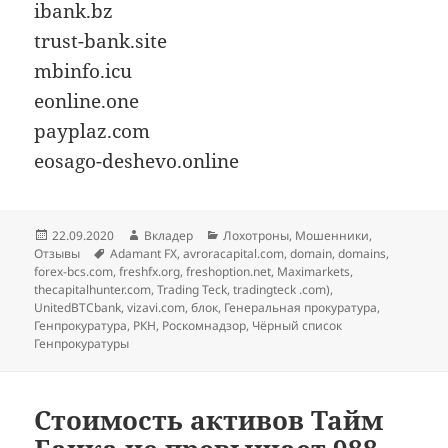
ibank.bz
trust-bank.site
mbinfo.icu
eonline.one
payplaz.com
eosago-deshevo.online
Опубликовано
Автор
Рубрики
22.09.2020
Вкладер
Лохотроны
,
Мошенники
,
Метки
Отзывы
Adamant FX
,
avroracapital.com
,
domain
,
domains
,
forex-bcs.com
,
freshfx.org
,
freshoption.net
,
Maximarkets
,
thecapitalhunter.com
,
Trading Teck
,
tradingteck .com)
,
UnitedBTCbank
,
vizavi.com
,
блок
,
Генеральная прокуратура
,
Генпрокуратура
,
РКН
,
Роскомнадзор
,
Чёрный список
Генпрокуратуры
Стоимость активов Тайм