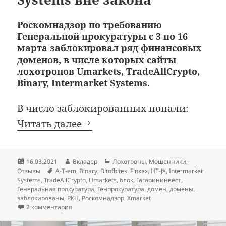
Роскомнадзор по требованию
Генеральной прокуратуры с 3 по 16
марта заблокировал ряд финансовых
доменов, в числе которых сайты
лохотронов Umarkets, TradeAllCrypto,
Binary, Intermarket Systems.
В число заблокированных попали:
Umarkets, TradeAllCrypto, Bin
Читать далее
Опубликовано
Автор
Рубрики
16.03.2021
Вкладер
Лохотроны
,
Мошенники
,
Метки
Отзывы
A-T-em
,
Binary
,
Bitofbites
,
Finxex
,
HT-JX
,
Intermarket
Systems
,
TradeAllCrypto
,
Umarkets
,
блок
,
Гагарининвест
,
Генеральная прокуратура
,
Генпрокуратура
,
домен
,
домены
,
заблокированы
,
РКН
,
Роскомнадзор
,
Хmarket
к записи Umarkets, TradeAllCrypto, Binary, Intermar
2 комментария