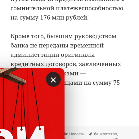
сомнительной платежеспособностью
на сумму 176 млн рублей.
Кроме того, бывшим руководством
банка не переданы временной
администрации оригиналы
кредитных договоров, заключенных
банком с заемщиками —
×
юридическими лицами на сумму 75
млн рублей.
Стоимость активов Тайм Бан
Читать далее
Опубликовано
Автор
Рубрики
Метки
24.12.2015
Вкладер
Новости
банкротство
,