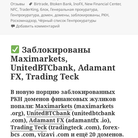
Метки
Отзывы
Birtrade
,
Btoken Bank
,
InoFX
,
New Financial Center
,
NFC
,
TraderKing
,
блок
,
Генеральная прокуратура
,
Генпрокуратура
,
домен
,
домены
,
заблокированы
,
РКН
,
Роскомнадзор
,
Чёрный список Генпрокуратуры
к записи
Заблокированы: InoFX, New Financi
Добавить комментарий
Заблокированы
Maximarkets,
UnitedBTCbank, Adamant
FX, Trading Teck
В новую порцию заблокированных
РКН доменов финансовых жуликов
попали:
Maximarkets
(maximarkets
.org),
UnitedBTCbank
(unitedbtcbank
.com),
Adamant FX
(adamantfx .io),
Trading Teck
(tradingteck .com), forex-
bcs .com, vizavi .com и ещё 20 доменов.