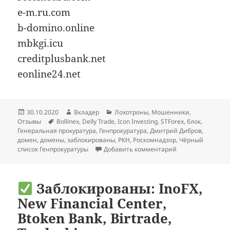
e-m.ru.com
b-domino.online
mbkgi.icu
creditplusbank.net
eonline24.net
Опубликовано
Автор
Рубрики
30.10.2020
Вкладер
Лохотроны
,
Мошенники
,
Метки
Отзывы
Bollinex
,
Delly Trade
,
Icon Investing
,
STForex
,
блок
,
Генеральная прокуратура
,
Генпрокуратура
,
Дмитрий Дибров
,
домен
,
домены
,
заблокированы
,
РКН
,
Роскомнадзор
,
Чёрный
к записи
STForex,
список Генпрокуратуры
Добавить комментарий
Заблокированы: InoFX,
New Financial Center,
Btoken Bank, Birtrade,