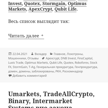
Invest
,
Quotex
,
Stormgain
,
Optimus
Markets
,
ApexCrypt
,
Qubit Life
.
Весь список выглядит так:
Roboforex, Stock FX, Finocapit
Читать далее
Опубликовано
Автор
Рубрики
22.04.2021
Вкладер
Главное
,
Лохотроны
,
Метки
Мошенники
,
Отзывы
Apexcrypt
,
DNB Invest
,
FinoCapital
,
Luxis Trade
,
Optimus Markets
,
Qubit Life
,
Quotex
,
Roboforex
,
Stock
FX
,
StormGain
,
T-Ag
,
Генеральная прокуратура
,
Генпрокуратура
,
домен
,
домены
,
заблокированы
,
РКН
,
Роскомнадзор
к записи Roboforex, Stock FX, Finocapital, Lu
Добавить комментарий
Umarkets, TradeAllCrypto,
Binary, Intermarket
Systems вне закона