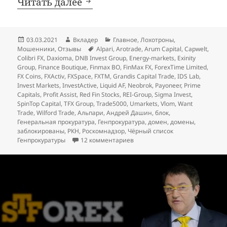
«Альпари» вне закона
Читать далее
Опубликовано
Автор
Рубрики
03.03.2021
Вкладер
Главное
,
Лохотроны
,
Метки
Мошенники
,
Отзывы
Alpari
,
Arotrade
,
Arum Capital
,
Capwelt
,
Colibri FX
,
Daxioma
,
DNB Invest Group
,
Energy-markets
,
Exinity
Group
,
Finance Boutique
,
Finmax BO
,
FinMax FX
,
ForexTime Limited
,
FX Coins
,
FXActiv
,
FXSpace
,
FXTM
,
Grandis Capital Trade
,
IDS Lab
,
Invest Markets
,
InvestActive
,
Liquid AF
,
Neobrok
,
Payoneer
,
Prime
Capitals
,
Profit Assist
,
Red Fin Stocks
,
REI-Group
,
Sigma Invest
,
SpinTop Capital
,
TFX Group
,
Trade5000
,
Umarkets
,
Vlom
,
Want
Trade
,
Wilford Trade
,
Альпари
,
Андрей Дашин
,
блок
,
Генеральная прокуратура
,
Генпрокуратура
,
домен
,
домены
,
заблокированы
,
РКН
,
Роскомнадзор
,
Чёрный список
к записи
«Альпари» вне закон
Генпрокуратуры
12 комментариев